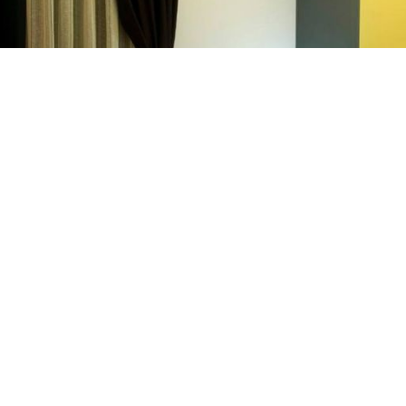
Luksuzni apartman
Zanemarite n