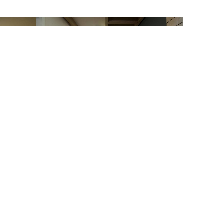
Standardni apartman
esne prirode.