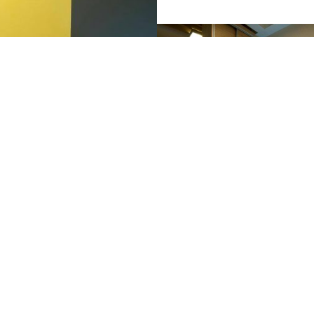
Porodični apartman
Junior apartman
avike
Otključajte vrata
modernog života.
čud